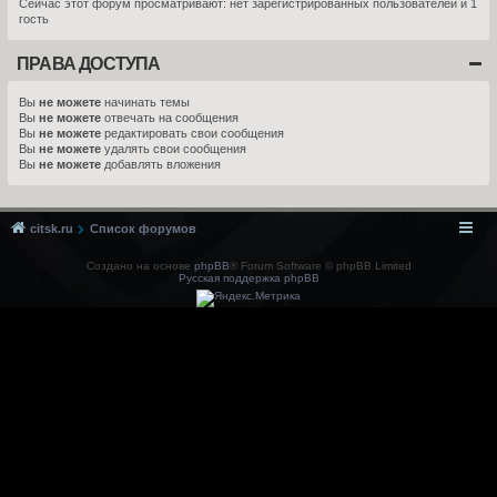
Сейчас этот форум просматривают: нет зарегистрированных пользователей и 1
гость
ПРАВА ДОСТУПА
Вы
не можете
начинать темы
Вы
не можете
отвечать на сообщения
Вы
не можете
редактировать свои сообщения
Вы
не можете
удалять свои сообщения
Вы
не можете
добавлять вложения
citsk.ru
Список форумов
Создано на основе
phpBB
® Forum Software © phpBB Limited
Русская поддержка phpBB