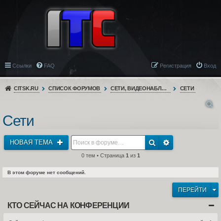
Ссылки
FAQ
Регистрация
Вход
CITSK.RU
СПИСОК ФОРУМОВ
СЕТИ, ВИДЕОНАБЛЮДЕНИЕ, ТЕЛЕФОНИЯ
СЕТИ
Сети
НОВАЯ ТЕМА
0 тем • Страница
1
из
1
В этом форуме нет сообщений.
ПЕРЕЙТИ
КТО СЕЙЧАС НА КОНФЕРЕНЦИИ