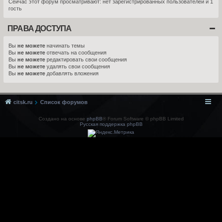
Сейчас этот форум просматривают: нет зарегистрированных пользователей и 1
гость
ПРАВА ДОСТУПА
Вы
не можете
начинать темы
Вы
не можете
отвечать на сообщения
Вы
не можете
редактировать свои сообщения
Вы
не можете
удалять свои сообщения
Вы
не можете
добавлять вложения
citsk.ru
Список форумов
Создано на основе
phpBB
® Forum Software © phpBB Limited
Русская поддержка phpBB