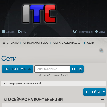
Ссылки
FAQ
Регистрация
Вход
CITSK.RU
СПИСОК ФОРУМОВ
СЕТИ, ВИДЕОНАБЛЮДЕНИЕ, ТЕЛЕФОНИЯ
СЕТИ
Сети
НОВАЯ ТЕМА
0 тем • Страница
1
из
1
В этом форуме нет сообщений.
ПЕРЕЙТИ
КТО СЕЙЧАС НА КОНФЕРЕНЦИИ