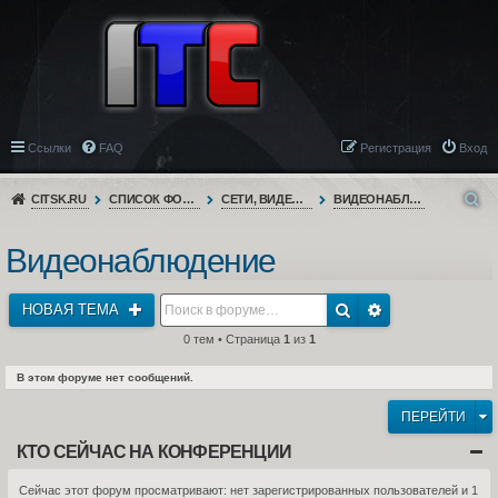
Ссылки
FAQ
Регистрация
Вход
CITSK.RU
СПИСОК ФОРУМОВ
СЕТИ, ВИДЕОНАБЛЮДЕНИЕ, ТЕЛЕФОНИЯ
ВИДЕОНАБЛЮДЕНИЕ
Видеонаблюдение
НОВАЯ ТЕМА
0 тем • Страница
1
из
1
В этом форуме нет сообщений.
ПЕРЕЙТИ
КТО СЕЙЧАС НА КОНФЕРЕНЦИИ
Сейчас этот форум просматривают: нет зарегистрированных пользователей и 1