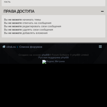
гость
ПРАВА ДОСТУПА
Вы
не можете
начинать темы
Вы
не можете
отвечать на сообщения
Вы
не можете
редактировать свои сообщения
Вы
не можете
удалять свои сообщения
Вы
не можете
добавлять вложения
citsk.ru
Список форумов
Создано на основе
phpBB
® Forum Software © phpBB Limited
Русская поддержка phpBB