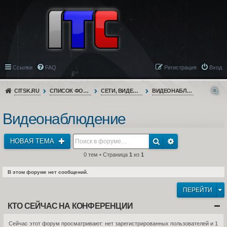
Ссылки
FAQ
Регистрация
Вход
CITSK.RU
СПИСОК ФОРУМОВ
СЕТИ, ВИДЕОНАБЛЮДЕНИЕ, ТЕЛЕФОНИЯ
ВИДЕОНАБЛЮДЕНИЕ
Видеонаблюдение
НОВАЯ ТЕМА
0 тем • Страница
1
из
1
В этом форуме нет сообщений.
ПЕРЕЙТИ
КТО СЕЙЧАС НА КОНФЕРЕНЦИИ
Сейчас этот форум просматривают: нет зарегистрированных пользователей и 1