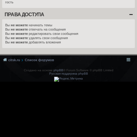
гость
ПРАВА ДОСТУПА
Вы
не можете
начинать темы
Вы
не можете
отвечать на сообщения
Вы
не можете
редактировать свои сообщения
Вы
не можете
удалять свои сообщения
Вы
не можете
добавлять вложения
citsk.ru
Список форумов
Создано на основе
phpBB
® Forum Software © phpBB Limited
Русская поддержка phpBB