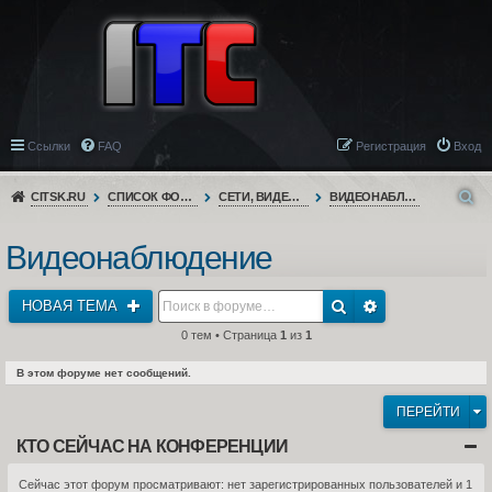
Ссылки
FAQ
Регистрация
Вход
CITSK.RU
СПИСОК ФОРУМОВ
СЕТИ, ВИДЕОНАБЛЮДЕНИЕ, ТЕЛЕФОНИЯ
ВИДЕОНАБЛЮДЕНИЕ
Видеонаблюдение
НОВАЯ ТЕМА
0 тем • Страница
1
из
1
В этом форуме нет сообщений.
ПЕРЕЙТИ
КТО СЕЙЧАС НА КОНФЕРЕНЦИИ
Сейчас этот форум просматривают: нет зарегистрированных пользователей и 1