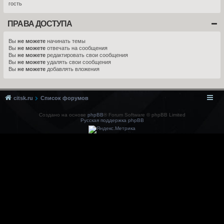
гость
ПРАВА ДОСТУПА
Вы
не можете
начинать темы
Вы
не можете
отвечать на сообщения
Вы
не можете
редактировать свои сообщения
Вы
не можете
удалять свои сообщения
Вы
не можете
добавлять вложения
citsk.ru
Список форумов
Создано на основе
phpBB
® Forum Software © phpBB Limited
Русская поддержка phpBB