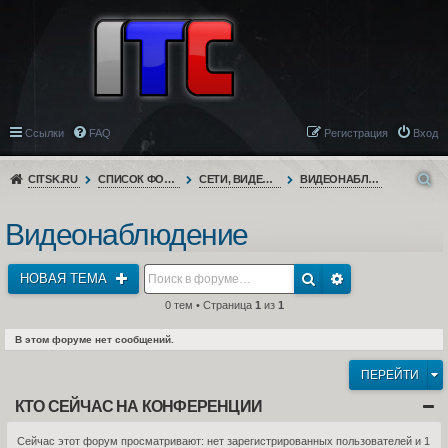
Ссылки
FAQ
Регистрация
Вход
CITSK.RU
СПИСОК ФОРУМОВ
СЕТИ, ВИДЕОНАБЛЮДЕНИЕ, ТЕЛЕФОНИЯ
ВИДЕОНАБЛЮДЕНИЕ
Видеонаблюдение
НОВАЯ ТЕМА
0 тем • Страница
1
из
1
В этом форуме нет сообщений.
ПЕРЕЙТИ
КТО СЕЙЧАС НА КОНФЕРЕНЦИИ
Сейчас этот форум просматривают: нет зарегистрированных пользователей и 1