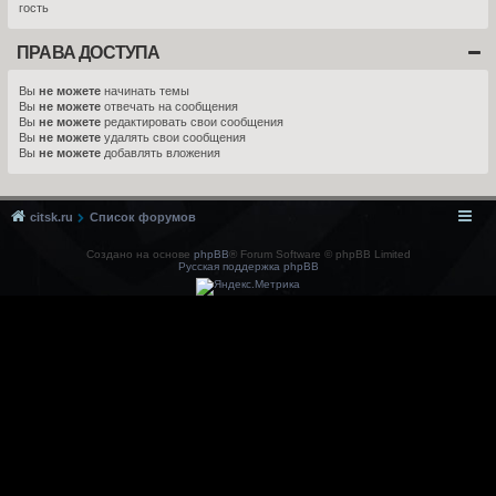
гость
ПРАВА ДОСТУПА
Вы
не можете
начинать темы
Вы
не можете
отвечать на сообщения
Вы
не можете
редактировать свои сообщения
Вы
не можете
удалять свои сообщения
Вы
не можете
добавлять вложения
citsk.ru
Список форумов
Создано на основе
phpBB
® Forum Software © phpBB Limited
Русская поддержка phpBB