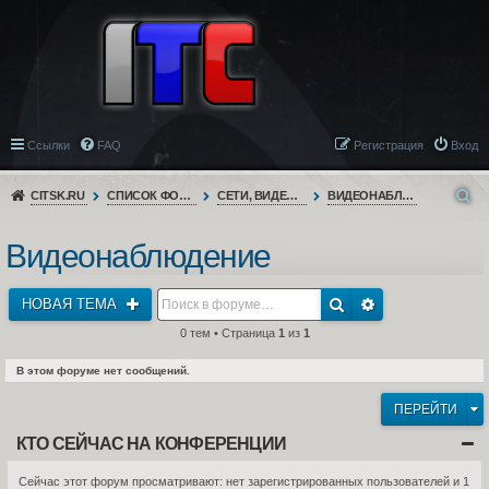
Ссылки
FAQ
Регистрация
Вход
CITSK.RU
СПИСОК ФОРУМОВ
СЕТИ, ВИДЕОНАБЛЮДЕНИЕ, ТЕЛЕФОНИЯ
ВИДЕОНАБЛЮДЕНИЕ
Видеонаблюдение
НОВАЯ ТЕМА
0 тем • Страница
1
из
1
В этом форуме нет сообщений.
ПЕРЕЙТИ
КТО СЕЙЧАС НА КОНФЕРЕНЦИИ
Сейчас этот форум просматривают: нет зарегистрированных пользователей и 1