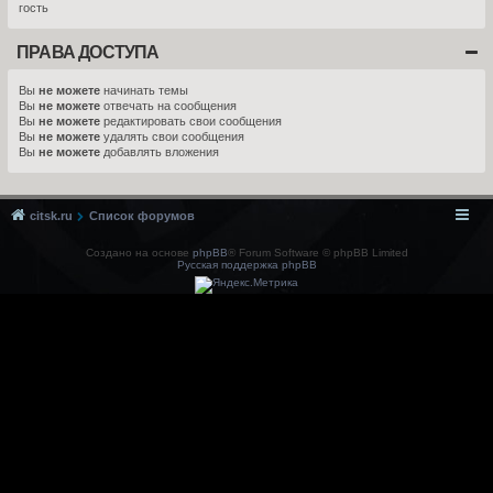
гость
ПРАВА ДОСТУПА
Вы
не можете
начинать темы
Вы
не можете
отвечать на сообщения
Вы
не можете
редактировать свои сообщения
Вы
не можете
удалять свои сообщения
Вы
не можете
добавлять вложения
citsk.ru
Список форумов
Создано на основе
phpBB
® Forum Software © phpBB Limited
Русская поддержка phpBB