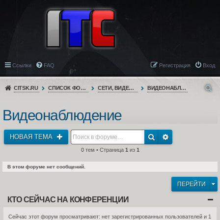
Ссылки
FAQ
Регистрация
Вход
CITSK.RU
СПИСОК ФОРУМОВ
СЕТИ, ВИДЕОНАБЛЮДЕНИЕ, ТЕЛЕФОНИЯ
ВИДЕОНАБЛЮДЕНИЕ
Видеонаблюдение
НОВАЯ ТЕМА
0 тем • Страница
1
из
1
В этом форуме нет сообщений.
ПЕРЕЙТИ
КТО СЕЙЧАС НА КОНФЕРЕНЦИИ
Сейчас этот форум просматривают: нет зарегистрированных пользователей и 1