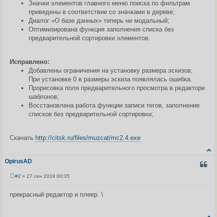
Значки элементов главного меню поиска по фильтрам
приведены в соответствие со значками в дереве;
Диалог «О базе данных» теперь не модальный;
Оптимизирована функция заполнения списка без
предварительной сортировки элементов.
Исправлено:
Добавлены ограничения на установку размера эскизов;
При установке 0 в размеры эскиза появлялась ошибка.
Прорисовка поля предварительного просмотра в редакторе
шаблонов;
Восстановлена работа функции записи тегов, заполнение
списков без предварительной сортировки;
Скачать
http://citsk.ru/files/muzcat/mc2.4.exe
OpirusAD
ЦИТА
#2
» 27 сен 2019 00:35
С
о
о
прекрасный редактор и плеер. \
б
щ
е
н