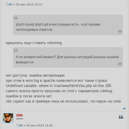
#5
» 03 июл 2015 10:12
С
о
о
б
щ
php5-mysql php5-gd в инструкции есть - в установке
е
н
необходимых пакетов.
и
е
пришлось еще ставить mbstring
А по конкретней можно? Для разных ситуаций разные ошибки
выводятся.
нет доступа. ошибка авторизации
при этом в error.log в apache появляется вот такая строка
Undefined variable: where in /var/www/html/zba.php on line 185
самого агента просто запускаю из cmd с параметров cdebug.
ошибок в логах агента нет.
vbs скрипт как в примере пока не использовал, тестирую на себе
zldo
ЦИТА
admin
#6
» 03 июл 2015 14:45
С