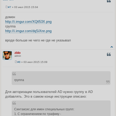
ЦИТА
#7
» 03 июл 2015 15:04
С
о
о
домен
б
http://i.imgur.com/XQtl53X.png
щ
е
группа
н
http://i.imgur.com/dqSiXnn.png
и
е
вроде больше не чего не где не указывал
zldo
ЦИТА
admin
#8
» 03 июл 2015 15:09
С
о
о
б
щ
группа
е
н
и
е
Для авторизации пользователей AD нужно группу в AD
добавлять. Это в самом конце инструкции описано:
Синтаксис для имен специальных групп:
1. С ограничением по трафику -