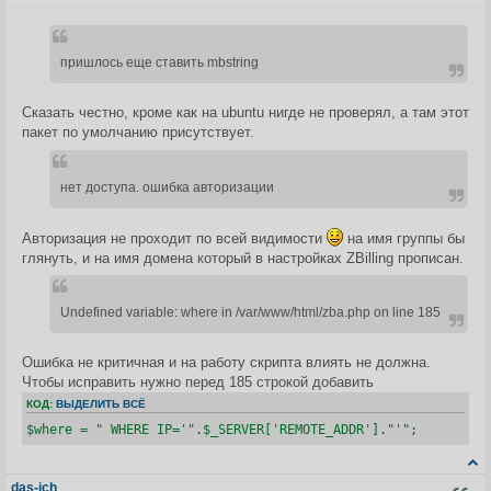
о
о
б
щ
пришлось еще ставить mbstring
е
н
и
е
Сказать честно, кроме как на ubuntu нигде не проверял, а там этот
пакет по умолчанию присутствует.
нет доступа. ошибка авторизации
Авторизация не проходит по всей видимости
на имя группы бы
глянуть, и на имя домена который в настройках ZBilling прописан.
Undefined variable: where in /var/www/html/zba.php on line 185
Ошибка не критичная и на работу скрипта влиять не должна.
Чтобы исправить нужно перед 185 строкой добавить
КОД:
ВЫДЕЛИТЬ ВСЁ
$where = " WHERE IP='".$_SERVER['REMOTE_ADDR']."'";
das-ich