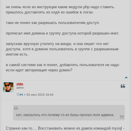
щ
е
не очень ясно из инструкции какие модули php надо ставить.
н
пришлось доставлять из ходя из ошибок в логах.
и
е
таки не понял как разрешать пользователям доступ.
прописал имя домена и группу доступа которой разрешен инет.
запускаю вручную утилиту на винде, и она пишет что нет
доступа. хотя в домене пользователь в группе с разрешенным
инетом есть.
в самой системе как я понял, добавлять пользователя не надо
если идет авторизация через домен?
zldo
ЦИТА
admin
#4
» 02 июл 2015 16:44
С
о
о
б
щ
нет, оказалось что почему-то из базы пропал логи админа.
е
н
и
е
Странно как-то.... Восстановить можно из дампа командой mysql -