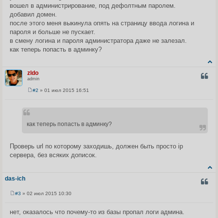
е
вошел в администрирование, под дефолтным паролем.
н
добавил домен.
и
е
после этого меня выкинула опять на страницу ввода логина и
пароля и больше не пускает.
в смену логина и пароля администратора даже не залезал.
как теперь попасть в админку?
zldo
ЦИТА
admin
#2
» 01 июл 2015 16:51
С
о
о
б
щ
как теперь попасть в админку?
е
н
и
е
Проверь url по которому заходишь, должен быть просто ip
сервера, без всяких дописок.
das-ich
ЦИТА
#3
» 02 июл 2015 10:30
С
о
о
нет, оказалось что почему-то из базы пропал логи админа.
б