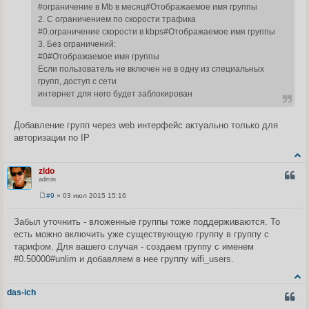
#ограничение в Mb в месяц#Отображаемое имя группы
2. С ограничением по скорости трафика
#0.ограничение скорости в kbps#Отображаемое имя группы
3. Без ограничений:
#0#Отображаемое имя группы
Если пользователь не включен не в одну из специальных
групп, доступ с сети
интернет для него будет заблокирован
Добавление групп через web интерфейс актуально только для
авторизации по IP
zldo
ЦИТА
admin
#9
» 03 июл 2015 15:16
С
о
о
Забыл уточнить - вложенные группы тоже поддерживаются. То
б
есть можно включить уже существующую группу в группу с
щ
е
тарифом. Для вашего случая - создаем группу с именем
н
#0.50000#unlim и добавляем в нее группу wifi_users.
и
е
das-ich
ЦИТА