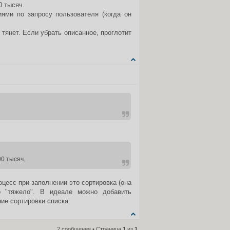
0 тысяч.
иями по запросу пользователя (когда он
тянет. Если убрать описанное, проглотит
ЦИТАТА
0 тысяч.
цесс при заполнении это сортировка (она
о "тяжело". В идеале можно добавить
ие сортировки списка.
2 сообщения • Страница
1
из
1