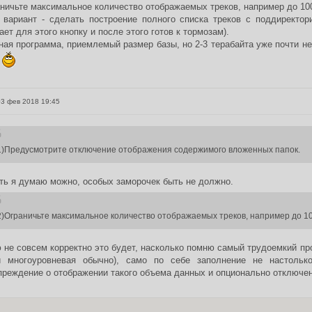
ничьте максимальное количество отображаемых треков, например до 10
к вариант - сделать построение полного списка треков с поддиректор
ет для этого кнопку и после этого готов к тормозам).
ая программа, приемлемый размер базы, но 2-3 терабайта уже почти не 
б
3 фев 2018 19:45
1)Предусмотрите отключение отображения содержимого вложенных папок.
ть я думаю можно, особых заморочек быть не должно.
2)Ограничьте максимальное количество отображаемых треков, например до 10
не совсем корректно это будет, насколько помню самый трудоемкий про
 многоуровневая обычно), само по себе заполнение не настольк
реждение о отображении такого объема данных и опционально отключен