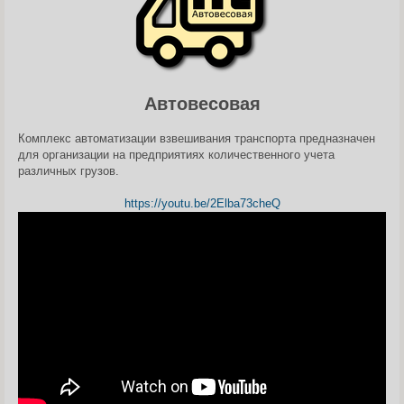
н
и
е
Автовесовая
Комплекс автоматизации взвешивания транспорта предназначен
для организации на предприятиях количественного учета
различных грузов.
https://youtu.be/2Elba73cheQ