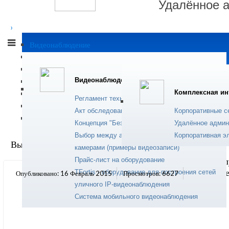
Удалённое 
›
Современный сер
Видеонаблюдение
устранения прогр
Комплексная интеграция
пользователей.
IP телефония
Подробнее...
Видеонаблюдение
Сервисные услуги
Комплексная ин
Программное обеспечение
Регламент технического обслуживания
Монтажные работы
Акт обследования объекта (видеонаблюдение)
Корпоративные с
Солнечная энергетика
Ремонт комп
Концепция "Безопасный город"
Удалённое админ
Выбор между аналоговой и цифровой (IP)
Корпоративная э
Вы здесь:
Главная
Номер 8-800
камерами (примеры видеозаписи)
Прайс-лист на оборудование
Техническое обс
ноутбуков и оргт
TFortis - оборудование для построения сетей
Опубликовано: 16 Февраль 2015
Просмотров: 6627
уличного IP-видеонаблюдения
Подробнее...
Система мобильного видеонаблюдения