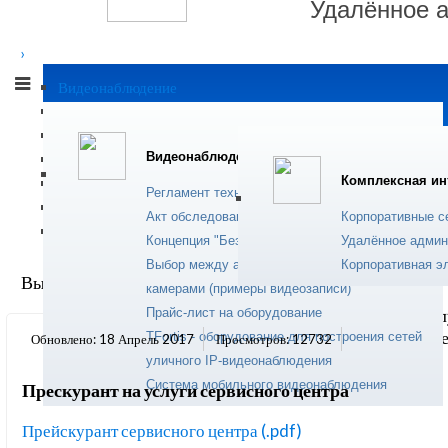
Удалённое 
›
Современный сер
Видеонаблюдение
устранения прогр
Комплексная интеграция
пользователей.
IP телефония
Подробнее...
Видеонаблюдение
Сервисные услуги
Комплексная ин
Программное обеспечение
Регламент технического обслуживания
Монтажные работы
Акт обследования объекта (видеонаблюдение)
Корпоративные с
Солнечная энергетика
Ремонт комп
Концепция "Безопасный город"
Удалённое админ
Выбор между аналоговой и цифровой (IP)
Корпоративная э
Вы здесь:
Главная
Прайс-лист
камерами (примеры видеозаписи)
Прайс-лист на оборудование
Техническое обс
ноутбуков и оргт
TFortis - оборудование для построения сетей
Обновлено: 18 Апрель 2017
Просмотров: 12732
уличного IP-видеонаблюдения
Подробнее...
Система мобильного видеонаблюдения
Прескурант на услуги сервисного центра
Прейскурант сервисного центра (.pdf)