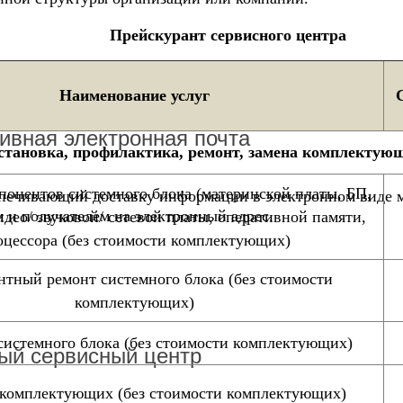
Прейскурант сервисного центра
Наименование услуг
ивная электронная почта
становка, профилактика, ремонт, замена комплектующ
понентов системного блока (материнской платы, БП,
спечивающий доставку информации в электронном виде 
 и получателем на электронный адрес.
део/ звуковой/ сетевой платы, оперативной памяти,
оцессора (без стоимости комплектующих)
тный ремонт системного блока (без стоимости
комплектующих)
системного блока (без стоимости комплектующих)
ый сервисный центр
 комплектующих (без стоимости комплектующих)