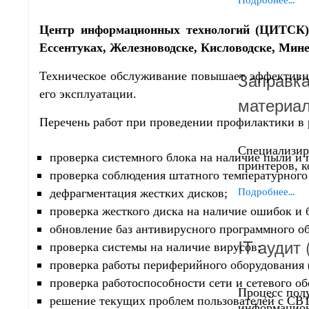
Центр информационных технологий (ЦИТСК) 
Ессентуках, Железноводске, Кисловодске, Мин
Заправка
Техническое обслуживание повышает эффективно
его эксплуатации.
материа
Перечень работ при проведении профилактики в 
Специализир
проверка системного блока на наличие пыли и 
принтеров, 
проверка соблюдения штатного температурного
Подробнее...
дефрагментация жестких дисков;
проверка жесткого диска на наличие ошибок и 
обновление баз антивирусного программного о
IT aудит
проверка системы на наличие вирусов;
проверка работы периферийного оборудования 
проверка работоспособности сети и сетевого о
Процесс пол
решение текущих проблем пользователей с СВТ
информацион