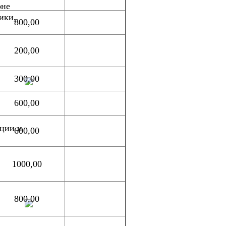
оне
ики,
800,00
200,00
300,00
600,00
ации и
600,00
1000,00
800,00