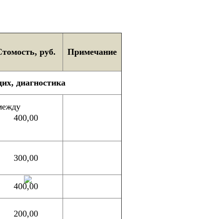
Стомость, руб.
Примечание
их, диагностика
между
400,00
300,00
400,00
200,00