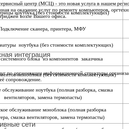
ервисный центр (МСЦ) - это новая услуга в нашем реги
ная на оказание услуг по ремонту компьютеров, оргтехн
трицы ноутбука (без стоимости комплектующих)
триджей возле Вашего офиса.
Подключение сканера, принтера, МФУ
виатуры ноутбука (без стоимости комплектующих)
ная интеграция
 системного блока из компонентов заказчика
луг по организации информационной структуры организ
онентов моноблока (без стоимости комплектующих)
её сопровождение.
 обслуживание ноутбука (полная разборка, смазка
вентиляторов, замена термопасты)
кое обслуживание моноблока (полная разборка
ера, смазка вентиляторов, замена термопасты)
ивные сети