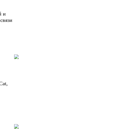
й и
связи
Cat,