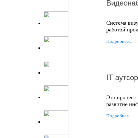
Видеона
Система визу
работой прои
Подробнее...
IT аутсо
Это процесс
развитие ин
Подробнее...