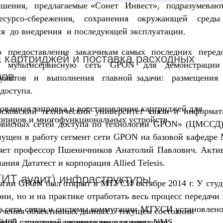
ешения, предлагаемые «Сонет Инвест», подразумева
сурсо-сбережения, сохранения окружающей сред
ия до внедрения и последующей эксплуатации.
 предоставление заказчикам самых последних перед
 картриджей и поставка расходных
ть мультисервисную сеть GPON для демонстраци
лов
унктов и выполнения главной задачи: размещения
доступа.
ованная заправка и восстановление картриджей для
осковский технический университет связи и информ
копиров и многофункциональных устройств.
рвисных сетей доступа по технологии GPON» (ЦМССД).
апущен в работу сегмент сети GPON на базовой кафедр
ляет профессор Пшеничников Анатолий Павлович. Актив
ния Дататест и корпорация Allied Telesis.
 (ИТ аудит) инфраструктуры
ологии GPON был открыт в МТУСИ октябре 2014 г. У ст
рии, но и на практике отработать весь процесс передач
е сети связи и системы коммутации МТУСИ установлено
учения объективных данных о текущем состоянии
I 9400 с системой сетевого менеджмента NMS.
ной структуры организации или компании.