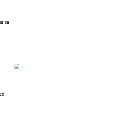
я за
ее