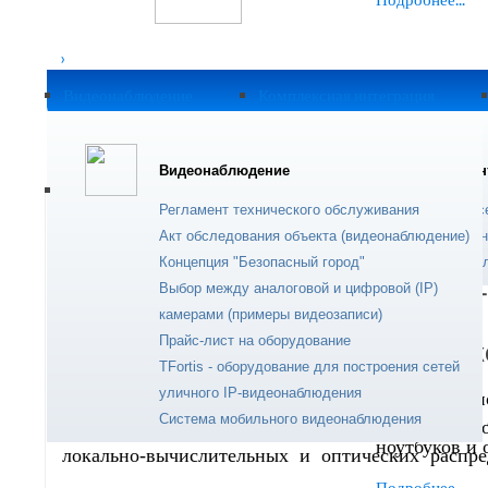
›
Удалённ
Видеонаблюдение
Комплексная интеграция
Вы здесь:
Главная
SONET - мультисервисные сет
Современный
Видеонаблюдение
Комплексная ин
устранения п
пользователе
Регламент технического обслуживания
Корпоративные с
Опубликовано: 21 Август 2015
Просмотров: 7754
Акт обследования объекта (видеонаблюдение)
Удалённое админ
Подробнее...
Концепция "Безопасный город"
Корпоративная э
Выбор между аналоговой и цифровой (IP)
SONET -
камерами (примеры видеозаписи)
Ремонт к
Прайс-лист на оборудование
Скачать полную версию (*.pdf)
TFortis - оборудование для построения сетей
уличного IP-видеонаблюдения
«Сонет Инвест» — торговая компания, осн
Система мобильного видеонаблюдения
Техническое
является одним из крупнейших поставщиков со
ноутбуков и 
локально-вычислительных и оптических распред
Подробнее...