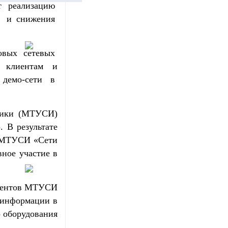
ют реализацию
ы и снижения
овых сетевых
и клиентам и
 демо-сети в
атики (МТУСИ)
 В результате
е МТУСИ «Сети
ное участие в
удентов МТУСИ
и информации в
 оборудования