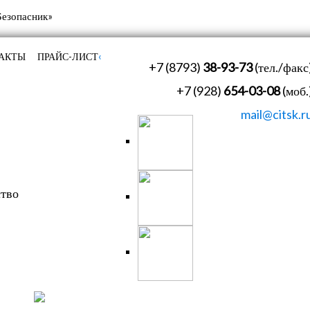
‹
АКТЫ
ПРАЙС-ЛИСТ
+7 (8793)
38-93-73
(тел./факс
+7 (928)
654-03-08
(моб.
mail@citsk.r
ство