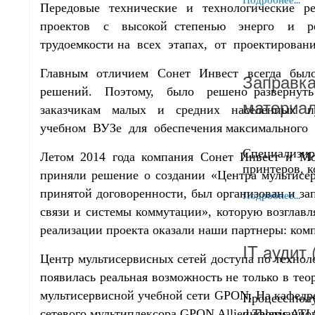
Передовые технические и технологические р
проектов с высокой степенью энерго и ре
трудоемкости на всех этапах, от проектирован
Главным отличием Сонет Инвест всегда было
Заправка
решений. Поэтому, было решено разверну
материа
заказчикам малых и средних населенных п
учебном ВУЗе для обеспечения максимального 
Специализир
Летом 2014 года компания Сонет Инвест и М
принтеров, 
приняли решение о создании «Центра мультисе
принятой договоренности, был организован и з
Подробнее...
связи и системы коммутации», которую возглав
реализации проекта оказали наши партнеры: компа
IT aудит
Центр мультисервисных сетей доступа по техн
появилась реальная возможность не только в тео
мультисервисной учебной сети GPON. На кафедр
Процесс пол
сетевого мультиплексора GPON Allied Telesis AT
информацион