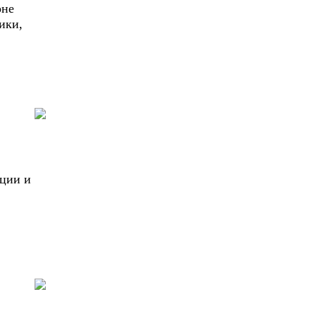
оне
ики,
ации и