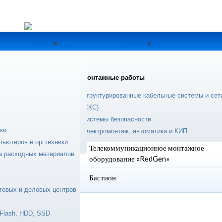
еспечение
Монтажные работы
Солнечная энергети
ограммное обеспечение
Монтажные работы
ции
e Help Desk
Структурированные кабельные системы и сет
Структурированная Кабельная Система
zCat
(СКС)
ExaLan+
nfo
Системы безопасности
SONET - мультисервисные сети GPON
ки
lling
Электромонтаж, автоматика и КИП
пьютеров и оргтехники
товесовая
Телекоммуникационное монтажное
ка расходных материалов
оборудование «RedGen»
Бастион
онет Инвест»
говых и деловых центров
еров,
 для создания
Flash, HDD, SSD