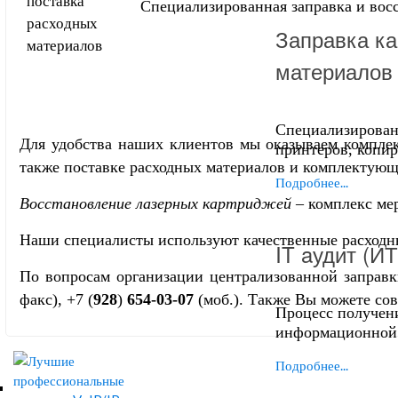
Специализированная заправка и вос
Заправка ка
материалов
Специализирован
Для удобства наших клиентов мы оказываем комплекс
принтеров, копи
также поставке расходных материалов и комплектую
Подробнее...
Восстановление лазерных картриджей
– комплекс мер
Наши специалисты используют качественные расходные
IT aудит (И
По вопросам организации централизованной заправ
факс), +7 (
928
)
654-03-07
(моб.). Также Вы можете со
Процесс получен
информационной 
Подробнее...