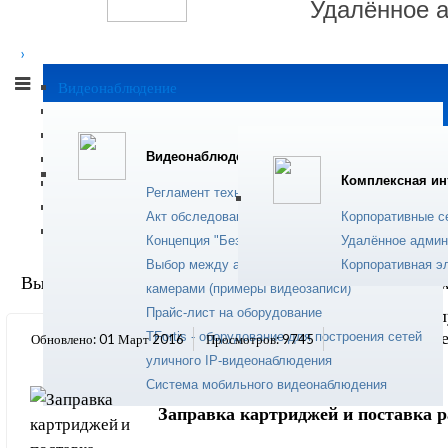
Удалённое 
›
Современный сер
Видеонаблюдение
устранения прогр
Комплексная интеграция
пользователей.
IP телефония
Подробнее...
Видеонаблюдение
Сервисные услуги
Комплексная ин
Программное обеспечение
Регламент технического обслуживания
Монтажные работы
Акт обследования объекта (видеонаблюдение)
Корпоративные с
Солнечная энергетика
Ремонт комп
Концепция "Безопасный город"
Удалённое админ
Выбор между аналоговой и цифровой (IP)
Корпоративная э
Вы здесь:
Главная
Заправка картриджей и поставка рас
камерами (примеры видеозаписи)
Прайс-лист на оборудование
Техническое обс
ноутбуков и оргт
TFortis - оборудование для построения сетей
Обновлено: 01 Март 2016
Просмотров: 9745
уличного IP-видеонаблюдения
Подробнее...
Система мобильного видеонаблюдения
Заправка картриджей и поставка 