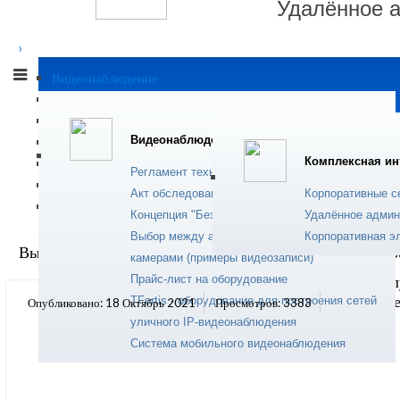
Удалённое 
›
Современный сер
Видеонаблюдение
устранения прогр
Комплексная интеграция
пользователей.
IP телефония
Подробнее...
Видеонаблюдение
Сервисные услуги
Комплексная ин
Программное обеспечение
Регламент технического обслуживания
Монтажные работы
Акт обследования объекта (видеонаблюдение)
Корпоративные с
Солнечная энергетика
Ремонт комп
Концепция "Безопасный город"
Удалённое админ
Выбор между аналоговой и цифровой (IP)
Корпоративная э
Вы здесь:
Главная
Сервисные услуги
Внедрение и соп
камерами (примеры видеозаписи)
Прайс-лист на оборудование
Техническое обс
ноутбуков и оргт
TFortis - оборудование для построения сетей
Опубликовано: 18 Октябрь 2021
Просмотров: 3383
уличного IP-видеонаблюдения
Подробнее...
Система мобильного видеонаблюдения