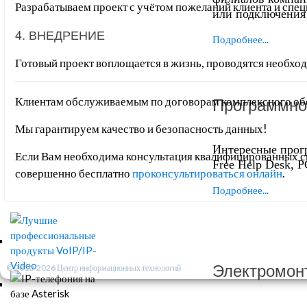
Разрабатываем проект с учётом пожеланий клиента и спец
или подключения 
4. ВНЕДРЕНИЕ
Подробнее...
Готовый проект воплощается в жизнь, проводятся необхо
Программно
Клиентам обслуживаемым по договорам комплексного обс
Мы гарантируем качество и безопасность данных!
Интересные прог
Если Вам необходима консультация квалифицированных с
Free Help Desk, PC
совершенно бесплатно
проконсультироваться онлайн
.
Подробнее...
Электромон
© 2010-2026 Центр информационных технологий