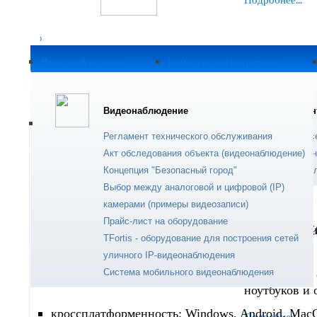
›
Удалённ
Видеонаблюдение
Комплексная интеграция
Вы здесь:
Главная
Мобильный офис
Современный
Видеонаблюдение
Комплексная ин
устранения п
пользователе
Регламент технического обслуживания
Корпоративные с
Опубликовано: 16 Февраль 2015
Просмотров: 6728
Акт обследования объекта (видеонаблюдение)
Удалённое админ
Подробнее...
Концепция "Безопасный город"
Корпоративная э
Выбор между аналоговой и цифровой (IP)
камерами (примеры видеозаписи)
Ремонт к
Прайс-лист на оборудование
Мобильный офис
- услуга, ориентированная на 
TFortis - оборудование для построения сетей
подключением через Интернет.
уличного IP-видеонаблюдения
Система мобильного видеонаблюдения
Техническое
Преимущества:
ноутбуков и 
кроссплатформенность: Windows, Android, Mac
Подробнее...