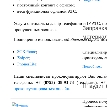
постоянный контакт с офисом;
весь функционал офисной АТС.
Услуга
оптимальна для ip телефонии и IP АТС
, п
Заправка
пропущенных звонков.
материа
Полноценно использовать
«
Мобильный офис»
поз
3CXPhone
;
Специализир
принтеров, 
Zoiper
;
PhonerLite
;
Подробнее...
Наши специалисты проконсультируют Вас онлай
телефоны: +7 (
8793
)
38-93-73
(тел./факс), +7
IT aудит
проконсультироваться онлайн
.
Процесс пол
информацион