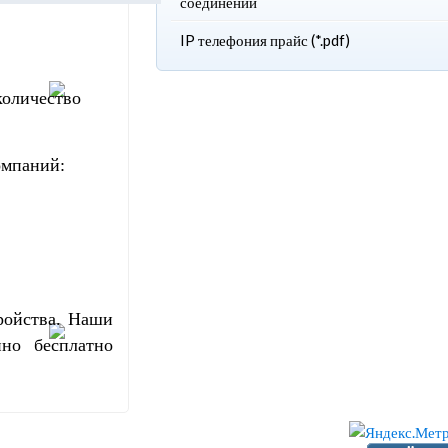
соединений
IP телефония прайс (*.pdf)
количество
омпаний:
ройства.
Наши
но бесплатно