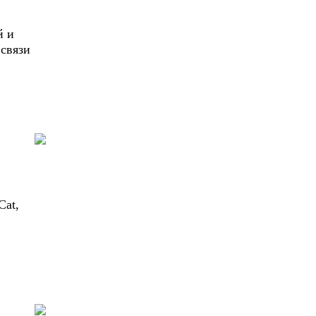
й и
связи
Cat,