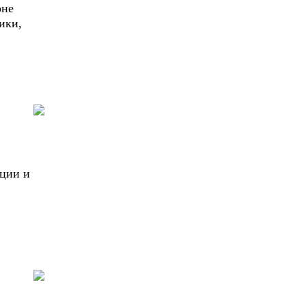
оне
ики,
ации и