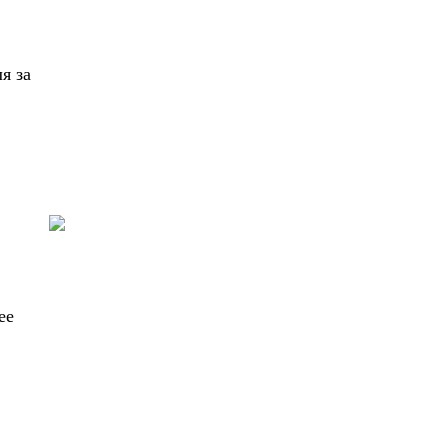
я за
ее