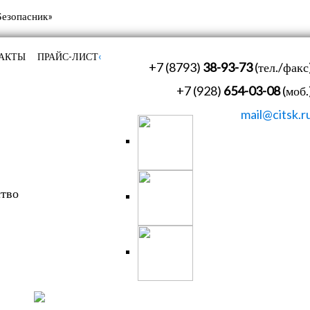
‹
АКТЫ
ПРАЙС-ЛИСТ
+7 (8793)
38-93-73
(тел./факс
+7 (928)
654-03-08
(моб.
mail@citsk.r
ство