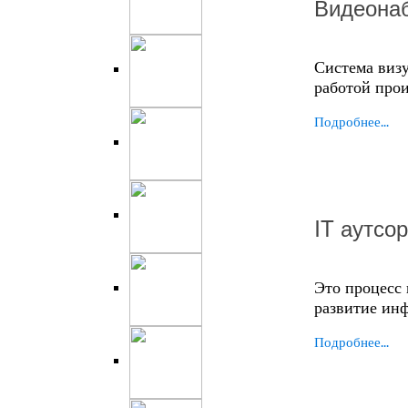
Видеона
Система визу
работой прои
Подробнее...
IT аутсо
Это процесс
развитие ин
Подробнее...