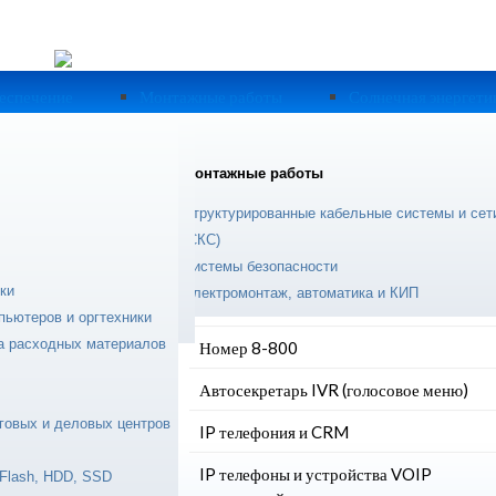
еспечение
Монтажные работы
Солнечная энергети
ограммное обеспечение
Монтажные работы
ции
e Help Desk
Структурированные кабельные системы и сет
IP телефония
zCat
(СКС)
Виртуальная АТС
nfo
Системы безопасности
ки
lling
Электромонтаж, автоматика и КИП
Мобильный офис
пьютеров и оргтехники
товесовая
ка расходных материалов
Номер 8-800
точки мира с
Автосекретарь IVR (голосовое меню)
говых и деловых центров
еров,
IP телефония и CRM
IP телефоны и устройства VOIP
Flash, HDD, SSD