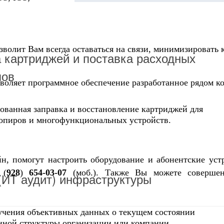
озволит Вам всегда оставаться на связи, минимизировать 
 картриджей и поставка расходных
лов
воляет программное обеспечение разработанное рядом к
ованная заправка и восстановление картриджей для
копиров и многофункциональных устройств.
н, помогут настроить оборудование и абонентские уст
 (
928
)
654-03-07
(моб.). Также Вы можете совершен
 (ИТ аудит) инфраструктуры
учения объективных данных о текущем состоянии
ной структуры организации или компании.