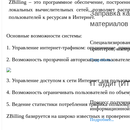
ZBilling – это программное обеспечение, построе
локальных вычислительных сетей, позволяет распр
Заправка ка
пользователей к ресурсам в Интернет.
материалов
Основные возможности системы:
Специализирован
1. Управление интернет-трафиком: ограничение, при
принтеров, копи
2. Возможность прозрачной авторизации пользователе
Подробнее...
3. Управление доступом к сети Интернет для пользов
IT aудит (И
4. Возможность ограничивать пользователей по объем
Процесс получен
5. Ведение статистики потребления трафика пользова
информационной 
ZBilling базируется на широко известных и проверен
Подробнее...