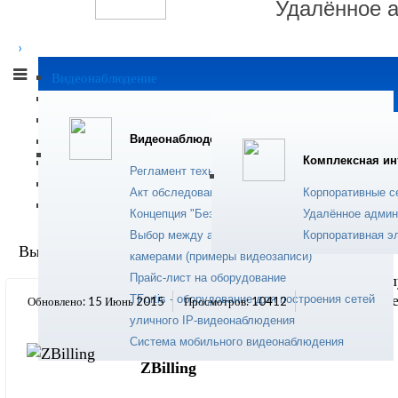
Удалённое 
›
Современный сер
Видеонаблюдение
устранения прогр
Комплексная интеграция
пользователей.
IP телефония
Подробнее...
Видеонаблюдение
Сервисные услуги
Комплексная ин
Программное обеспечение
Регламент технического обслуживания
Монтажные работы
Акт обследования объекта (видеонаблюдение)
Корпоративные с
Солнечная энергетика
Ремонт комп
Концепция "Безопасный город"
Удалённое админ
Выбор между аналоговой и цифровой (IP)
Корпоративная э
Вы здесь:
Главная
Программное обеспечение
ZBilling
камерами (примеры видеозаписи)
Прайс-лист на оборудование
Техническое обс
ноутбуков и оргт
TFortis - оборудование для построения сетей
Обновлено: 15 Июнь 2015
Просмотров: 10412
уличного IP-видеонаблюдения
Подробнее...
Система мобильного видеонаблюдения
ZBilling